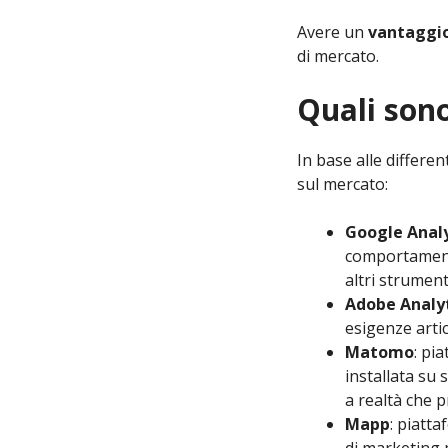
Avere un
vantaggi
di mercato.
Quali sono
In base alle differe
sul mercato:
Google Analy
comportamento
altri strumen
Adobe Analy
esigenze artic
Matomo
: pi
installata su
a realtà che 
Mapp
: piatt