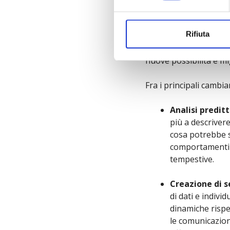
Come cambia
Rifiuta
L’intelligenza artific
nuove possibilità e mi
Fra i principali cambi
Analisi preditt
più a descriver
cosa potrebbe s
comportamenti de
tempestive.
Creazione di s
di dati e indiv
dinamiche rispe
le comunicazion