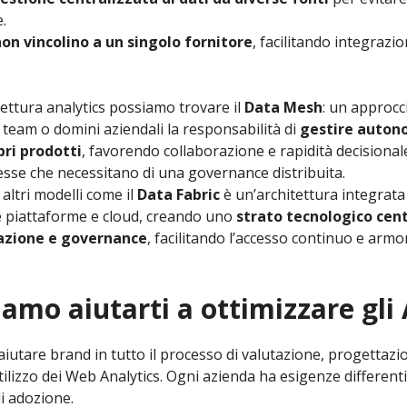
.
non vincolino a un singolo fornitore
, facilitando integrazi
ettura analytics possiamo trovare il
Data Mesh
: un approc
 team o domini aziendali la responsabilità di
gestire auton
pri prodotti
, favorendo collaborazione e rapidità decisionale
sse che necessitano di una governance distribuita.
altri modelli come il
Data Fabric
è un’architettura integrata c
e piattaforme e cloud, creando uno
strato tecnologico cen
azione e governance
, facilitando l’accesso continuo e armo
mo aiutarti a ottimizzare gli 
aiutare brand in tutto il processo di valutazione, progettaz
tilizzo dei Web Analytics. Ogni azienda ha esigenze differenti
i adozione.