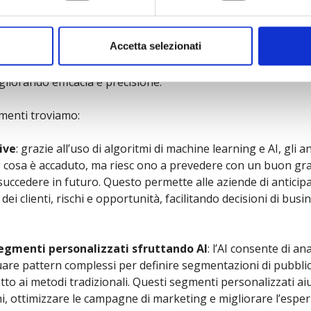
no gli analytics con l’AI?
Accetta selezionati
iale
sta trasformando profondamente il modo di fare analyt
gliorando efficacia e precisione.
amenti troviamo:
ive
: grazie all’uso di algoritmi di machine learning e AI, gli a
e cosa è accaduto, ma riesc ono a prevedere con un buon gr
uccedere in futuro. Questo permette alle aziende di anticip
i clienti, rischi e opportunità, facilitando decisioni di busi
egmenti personalizzati sfruttando AI
: l’AI consente di a
iduare pattern complessi per definire segmentazioni di pubbli
tto ai metodi tradizionali. Questi segmenti personalizzati ai
i, ottimizzare le campagne di marketing e migliorare l’espe