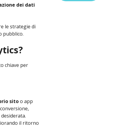
azione dei dati
e le strategie di
o pubblico.
ytics?
to chiave per
rio sito
o app
i conversione,
 desiderata.
liorando il ritorno