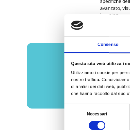
specifiche del
avanzato, vis
learning.
Consenso
Possiamo 
Questo sito web utilizza i c
Utilizziamo i cookie per perso
nostro traffico. Condividiamo 
di analisi dei dati web, pubbl
che hanno raccolto dal suo uti
Selezione
Necessari
del
consenso