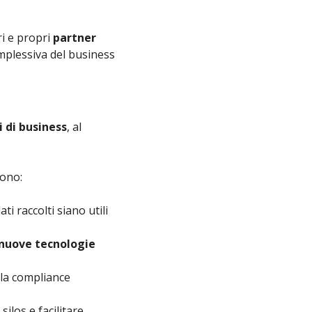
ri e propri
partner
omplessiva del business
i di business
, al
sono:
ti raccolti siano utili
 nuove tecnologie
la compliance
silos e facilitare