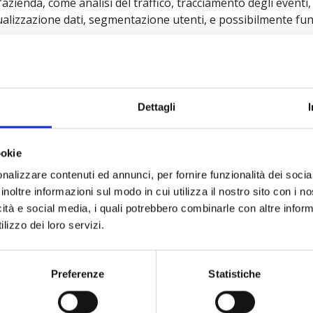
l’azienda, come analisi del traffico, tracciamento degli eventi
ualizzazione dati, segmentazione utenti, e possibilmente fu
Dettagli
aiutarti a raggiungere
i tuo
ookie
nalizzare contenuti ed annunci, per fornire funzionalità dei socia
inoltre informazioni sul modo in cui utilizza il nostro sito con i 
Chiedici come →
icità e social media, i quali potrebbero combinarle con altre inform
lizzo dei loro servizi.
Preferenze
Statistiche