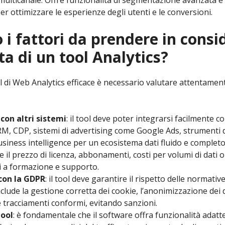
multicanale. Offre funzionalità di segmentazione avanzata e 
per ottimizzare le esperienze degli utenti e le conversioni.
 i fattori da prendere in cons
lta di un tool Analytics?
l di Web Analytics efficace è necessario valutare attentament
con altri sistemi
: il tool deve poter integrarsi facilmente c
M, CDP, sistemi di advertising come Google Ads, strumenti di
usiness intelligence per un ecosistema dati fluido e completo
re il prezzo di licenza, abbonamenti, costi per volumi di dati o 
ati a formazione e supporto.
con la GDPR
: il tool deve garantire il rispetto delle normativ
nclude la gestione corretta dei cookie, l’anonimizzazione dei d
e tracciamenti conformi, evitando sanzioni.
tool
: è fondamentale che il software offra funzionalità adatt