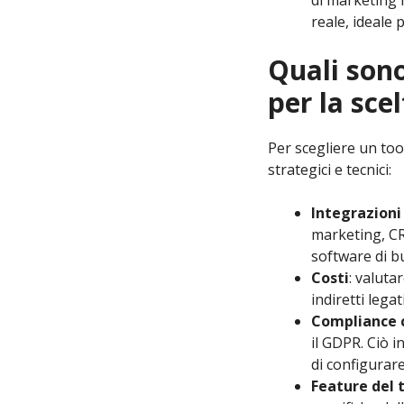
di marketing 
reale, ideale 
Quali sono
per la sce
Per scegliere un too
strategici e tecnici:
Integrazioni 
marketing, CR
software di b
Costi
: valuta
indiretti leg
Compliance 
il GDPR. Ciò i
di configurar
Feature del 