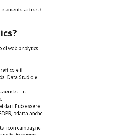
apidamente ai trend
ics?
e di web analytics
affico e il
ds, Data Studio e
 aziende con
.
i dati. Può essere
e GDPR, adatta anche
ntali con campagne