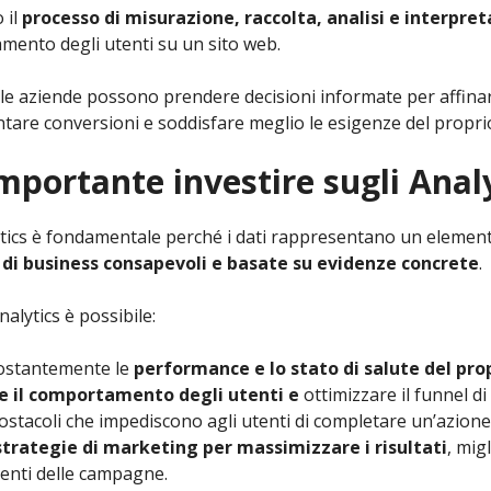
 il
processo di misurazione, raccolta, analisi e interpret
mento degli utenti su un sito web.
, le aziende possono prendere decisioni informate per affinar
tare conversioni e soddisfare meglio le esigenze del propri
mportante investire sugli Anal
lytics è fondamentale perché i dati rappresentano un elemen
 di business consapevoli e basate su evidenze concrete
.
nalytics è possibile:
ostantemente le
performance e lo stato di salute del prop
 il comportamento degli utenti e
ottimizzare il funnel d
 ostacoli che impediscono agli utenti di completare un’azione
strategie di marketing per massimizzare i risultati
, mig
menti delle campagne.