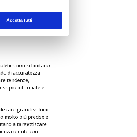
Accetta tutti
ics, introducendo
nalytics non si limitano
ado di accuratezza
are tendenze,
ness più informate e
nalizzare grandi volumi
co molto più precise e
utano a targettizzare
rienza utente con