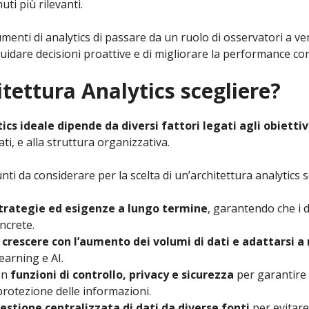
uti più rilevanti.
umenti di analytics di passare da un ruolo di osservatori a ve
 guidare decisioni proattive e di migliorare la performance c
tettura Analytics scegliere?
ics ideale dipende da diversi fattori legati agli obiettiv
ti, e alla struttura organizzativa.
unti da considerare per la scelta di un’architettura analytics 
trategie ed esigenze a lungo termine
, garantendo che i da
ncrete.
i
crescere con l’aumento dei volumi di dati e adattarsi a
arning e AI.
on
funzioni di controllo, privacy e sicurezza
per garantire 
protezione delle informazioni.
estione centralizzata di dati da diverse fonti
per evitare 