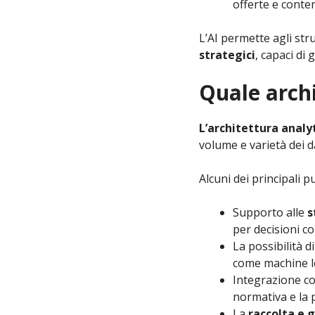
offerte e conten
L’AI permette agli str
strategici
, capaci di
Quale archi
L’architettura analyt
volume e varietà dei da
Alcuni dei principali p
Supporto alle
s
per decisioni co
La possibilità d
come machine le
Integrazione c
normativa e la 
La
raccolta e g