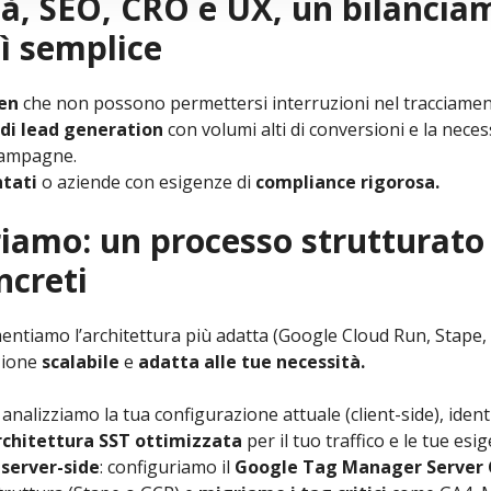
ità, SEO, CRO e UX, un bilanci
ì semplice
en
che non possono permettersi interruzioni nel tracciament
 di lead generation
con volumi alti di conversioni e la necess
campagne.
tati
o aziende con esigenze di
compliance rigorosa.
iamo: un processo strutturato
ncreti
ntiamo l’architettura più adatta (Google Cloud Run, Stape, T
zione
scalabile
e
adatta alle tue necessità.
: analizziamo la tua configurazione attuale (client-side), ident
chitettura SST ottimizzata
per il tuo traffico e le tue esi
server-side
: configuriamo il
Google Tag Manager Server 