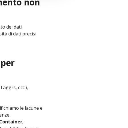
amento non
o dei dati.
ità di dati precisi
 per
aggrs, ecc.),
ifichiamo le lacune e
genze.
Container
,