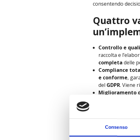
consentendo decision
Quattro v
un’implem
Controllo e qual
raccolta e l’elabo
completa
delle p
Compliance tota
e conforme
, gar
del
GDPR
. Viene r
Miglioramento d
sul server,
allegg
Questo comport
sull’esperienza u
Recupero delle 
Consenso
ad-blocker,
si re
agli algoritmi di b