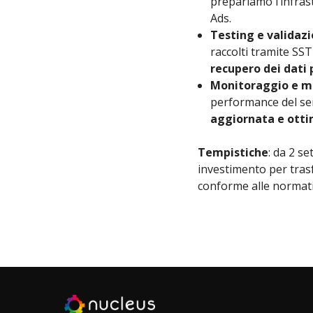
prepariamo l’infras
Ads.
Testing e validaz
raccolti tramite SST
recupero dei dati p
Monitoraggio e m
performance del ser
aggiornata e otti
Tempistiche
: da 2 s
investimento per tras
conforme alle normati