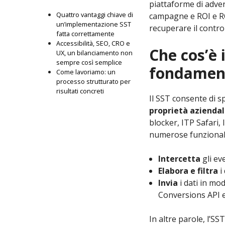
piattaforme di adver
Quattro vantaggi chiave di
campagne e ROI e R
un’implementazione SST
recuperare il control
fatta correttamente
Accessibilità, SEO, CRO e
Che cos’è 
UX, un bilanciamento non
sempre così semplice
fondamen
Come lavoriamo: un
processo strutturato per
risultati concreti
Il SST consente di sp
proprietà aziendal
blocker, ITP Safari, 
numerose funzionali
Intercetta
gli ev
Elabora e filtra
i 
Invia
i dati in mo
Conversions API 
In altre parole, l’S