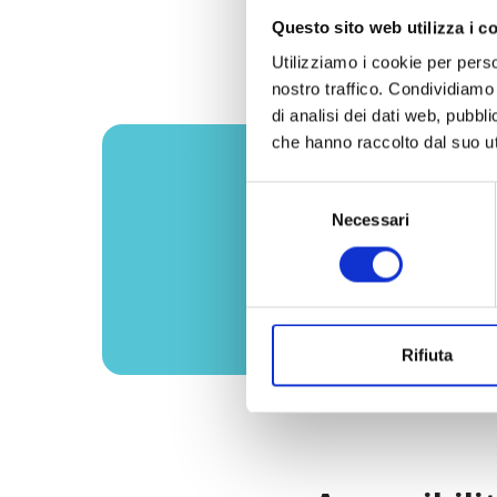
campagne pubblici
Questo sito web utilizza i c
Utilizziamo i cookie per perso
nostro traffico. Condividiamo 
di analisi dei dati web, pubbl
che hanno raccolto dal suo uti
Selezione
Possiamo 
Necessari
del
consenso
Rifiuta