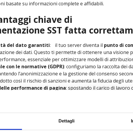
i basate su informazioni complete e affidabili.
antaggi chiave di
entazione SST fatta corretta
ità del dato garantiti
: il tuo server diventa il
punto di con
razione dei dati. Questo ti permette di ottenere una visione 
erformance, essenziale per ottimizzare modelli di attribuzion
le con le normative (GDPR)
: configuriamo la raccolta dei 
antendo l’anonimizzazione e la gestione del consenso second
idotto così il rischio di sanzioni e aumenta la fiducia degli ute
elle performance di pagina
: spostando il carico di lavoro
eriamo il browser dell’utente
, riducendo il numero di scri
a
tempi di caricamento più rapidi
(Core Web Vitals), con un
tente e sul posizionamento SEO.
conversioni e aumento del ROI
: superando le limitazioni de
Dettagli
cupera un numero maggiore di dati
, migliorando la qualità
idding. Ciò si traduce in
migliori performance e un ROI più