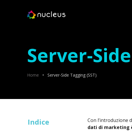
Vai
al
contenuto
Server-Side
Home
•
Server-Side Tagging (SST)
Indice
Con l’introduzione d
dati di marketing 