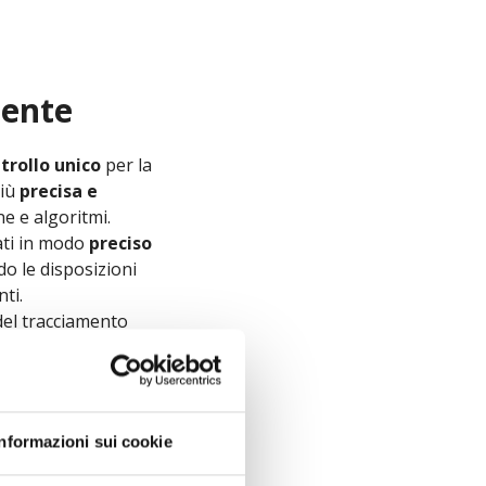
mente
trollo unico
per la
più
precisa e
e e algoritmi.
dati in modo
preciso
o le disposizioni
nti.
 del tracciamento
pt da eseguire.
 impatto positivo
i browser e degli
Informazioni sui cookie
 dei segnali inviati
 alto
per le tue