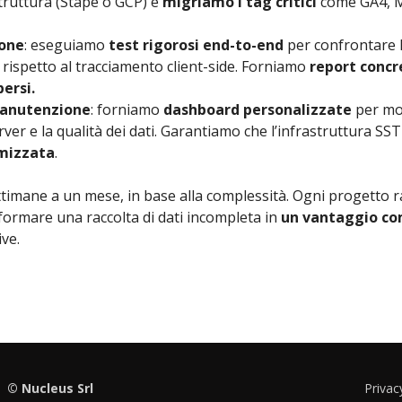
truttura (Stape o GCP) e
migriamo i tag critici
come GA4, M
ione
: eseguiamo
test rigorosi end-to-end
per confrontare la
 rispetto al tracciamento client-side. Forniamo
report concr
ersi.
anutenzione
: forniamo
dashboard personalizzate
per mo
ver e la qualità dei dati. Garantiamo che l’infrastruttura S
mizzata
.
ettimane a un mese, in base alla complessità. Ogni progetto
formare una raccolta di dati incompleta in
un vantaggio co
ve.
© Nucleus Srl
Privac