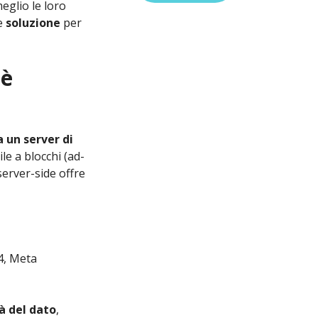
eglio le loro
re
soluzione
per
 è
 un server di
ile a blocchi (ad-
l server-side offre
4, Meta
à del dato
,