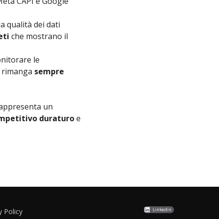
eta CAPI e Google
 qualità dei dati
eti
che mostrano il
nitorare le
ST rimanga
sempre
 rappresenta un
mpetitivo duraturo
e
Linkedin
y Policy