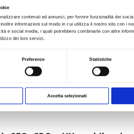
tarie.
ookie
nalizzare contenuti ed annunci, per fornire funzionalità dei socia
inoltre informazioni sul modo in cui utilizza il nostro sito con i 
icità e social media, i quali potrebbero combinarle con altre inform
lizzo dei loro servizi.
aiutarti a raggiungere
i tuo
Preferenze
Statistiche
Chiedici come →
Accetta selezionati