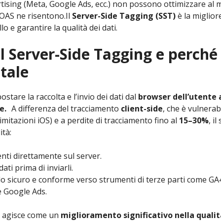
tising (Meta, Google Ads, ecc.) non possono ottimizzare al m
OAS ne risentono.Il
Server-Side Tagging (SST)
è la miglio
lo e garantire la qualità dei dati.
il Server-Side Tagging e perché
tale
ostare la raccolta e l’invio dei dati dal
browser dell’utente a
e.
A differenza del tracciamento
client-side
, che è vulnerab
limitazioni iOS) e a perdite di tracciamento fino al
15–30%
, i
tà:
enti direttamente sul server.
dati prima di inviarli.
do sicuro e conforme verso strumenti di terze parti come GA
e Google Ads.
ST agisce come un
miglioramento significativo nella qualit