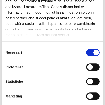
annunci, per fornire funzionalità dei social media e per
complete ed integrate sui contenuti
,
analizzare il nostro traffico. Condividiamo inoltre
per editori di qualsiasi dimensione, per gli
informazioni sul modo in cui utilizza il nostro sito con i
scopi di comunicazione dei brand e anche
nostri partner che si occupano di analisi dei dati web,
per gli e-commerce. Costruiamo i
pubblicità e social media, i quali potrebbero combinarle
contenuti sugli
intenti reali degli utenti
,
con altre informazioni che ha fornito loro o che hanno
chiari, utili e coerenti con il brand, affinché
raccolto dal suo utilizzo dei loro servizi.
questi siano rilevanti, affidabili e visibili nei
diversi contesti di ricerca, compresi quelli
basati su AI.
Selezione
Necessari
del
consenso
APPROFONDISCI
→
Preferenze
Statistiche
SEO per le News
Marketing