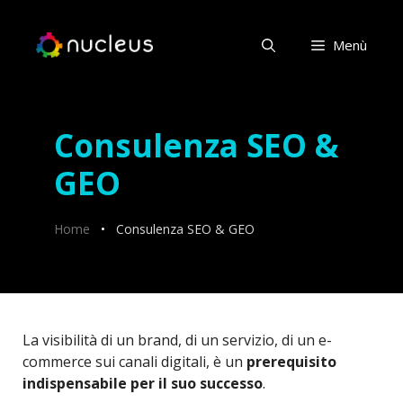
Vai
al
Menù
contenuto
Consulenza SEO &
GEO
Home
•
Consulenza SEO & GEO
La visibilità di un brand, di un servizio, di un e-
commerce sui canali digitali, è un
prerequisito
indispensabile per il suo successo
.