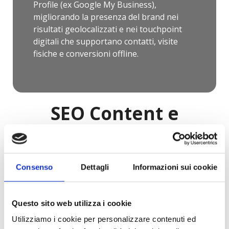
Profile (ex Google My Business),
migliorando la presenza del brand nei
risultati geolocalizzati e nei touchpoint
digitali che supportano contatti, visite
fisiche e conversioni offline.
SEO Content e
Semantica
Consenso
Dettagli
Informazioni sui cookie
SEO Copywriting
Questo sito web utilizza i cookie
Utilizziamo i cookie per personalizzare contenuti ed
Progettiamo e realizziamo
strategie