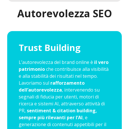
Autorevolezza SEO
Trust Building
L’autorevolezza del brand online è
il vero
patrimonio
che contribuisce alla visibilità
e alla stabilità dei risultati nel tempo.
Lavoriamo sul
rafforzamento
dell’autorevolezza
, intervenendo su
segnali di fiducia per utenti, motori di
ricerca e sistemi AI, attraverso attività di
PR,
sentiment & citation building,
sempre più rilevanti per l’AI
, e
generazione di contenuti appetibili per il