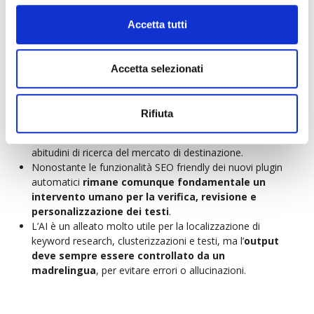
Le traduzioni automatiche spesso non adattano
Accetta tutti
correttamente le parole chiave
nei diversi mercati.
Non riescono a cogliere le sfumature culturali e
linguistiche
, rischiando di produrre contenuti poco
Accetta selezionati
naturali o addirittura confusionari per il pubblico locale.
Mancano di un’ottimizzazione specifica per il
contesto di riferimento
, come la corretta
Rifiuta
configurazione di meta tag, tag alt delle immagini, URL
localizzati e una struttura dei contenuti allineata con le
abitudini di ricerca del mercato di destinazione.
Nonostante le funzionalità SEO friendly dei nuovi plugin
automatici
rimane comunque fondamentale un
intervento umano per la verifica, revisione e
personalizzazione dei testi
.
L’AI è un alleato molto utile per la localizzazione di
keyword research, clusterizzazioni e testi, ma l’
output
deve sempre essere controllato da un
madrelingua
, per evitare errori o allucinazioni.