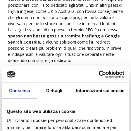
posizionarsi con il sito dedicato agli Stati Uniti in altri paesi di
lingua inglese, come UK o Australia, con l’ovvia conseguenza
che gli utenti non possono acquistare, perché la valuta è
diversa o perché lo store non spedisce in mercati lontani.
La targetizzazione di un paese in termini SEO è complessa:
spesso non basta gestirla tramite hreflang e Google
Search Console
, e alcune soluzioni come l’IP redirect
possono creare più problemi di quelli che risolvono. In breve,
è indispensabile valutare ogni situazione separatamente
definendo una strategia dedicata.
Team, organizzazione e budget
SEO internazionale: quanto
Consenso
Dettagli
Informazioni sui cookie
investire per mercato?
La
dimensione del mercato dell’azienda
, del
mercato
Questo sito web utilizza i cookie
di riferimento
e la
complessità della strategia
sono i
principali fattori che incidono sul budget da destinare alla
Utilizziamo i cookie per personalizzare contenuti ed
SEO Internazionale.
annunci, per fornire funzionalità dei social media e per